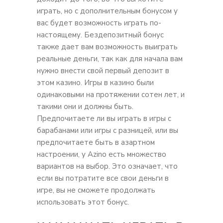
играть, но с дополнительным бонусом у
вас будет возможность играть по-
настоящему. Бездепозитный бонус
также дает вам возможность выиграть
реальные деньги, так как для начала вам
нужно внести свой первый депозит в
этом казино. Игры в казино были
одинаковыми на протяжении сотен лет, и
такими они и должны быть.
Предпочитаете ли вы играть в игры с
барабанами или игры с разницей, или вы
предпочитаете быть в азартном
настроении, у Azino есть множество
вариантов на выбор. Это означает, что
если вы потратите все свои деньги в
игре, вы не сможете продолжать
использовать этот бонус.