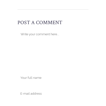
POST A COMMENT