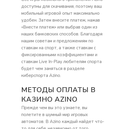
доступны для скачивания, поэтому ваш
мобильный игровой опыт максимально
удобен. Затем внесите платеж, нажав
«Внести платеж» или выбрав один из
наших банковских способов. Благодаря
нашим советам и предложениям по
ставкам на спорт, а также ставкам с
фиксированными коэффициентами и
ставкам Live In-Play любителям спорта
будет чем заняться в разделе
киберспорта Azino.
МЕТОДЫ ОПЛАТЫ В
КАЗИНО AZINO
Прежде чем вы это узнаете, вы
полетите в шумный мир игровых
автоматов. В Azino каждый найдет что-
то для себя, независимо от того,