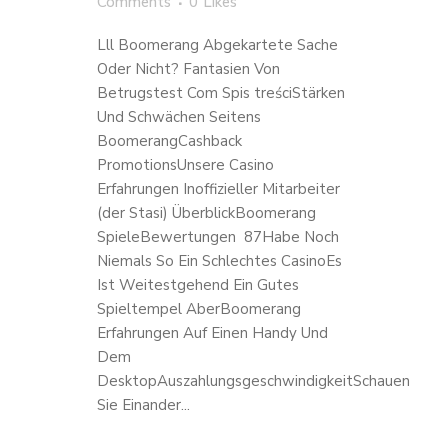
Comments
0
Likes
Lll Boomerang Abgekartete Sache
Oder Nicht? Fantasien Von
Betrugstest Com Spis treściStärken
Und Schwächen Seitens
BoomerangCashback
PromotionsUnsere Casino
Erfahrungen Inoffizieller Mitarbeiter
(der Stasi) ÜberblickBoomerang
SpieleBewertungen 87Habe Noch
Niemals So Ein Schlechtes CasinoEs
Ist Weitestgehend Ein Gutes
Spieltempel AberBoomerang
Erfahrungen Auf Einen Handy Und
Dem
DesktopAuszahlungsgeschwindigkeitSchauen
Sie Einander...