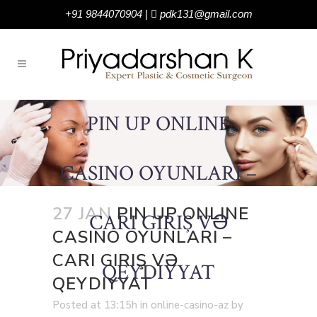
+91 9844070904
|
pdk131@gmail.com
PIN UP ONLINE
CASINO OYUNLARI –
27 JAN
PIN UP ONLINE
CARI GIRIŞ VƏ
CASINO OYUNLARI –
CARI GIRIŞ VƏ
QEYDIYYAT
QEYDIYYAT
Posted at 13:15h
in
online-casino-az
by