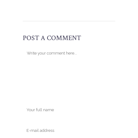
POST A COMMENT