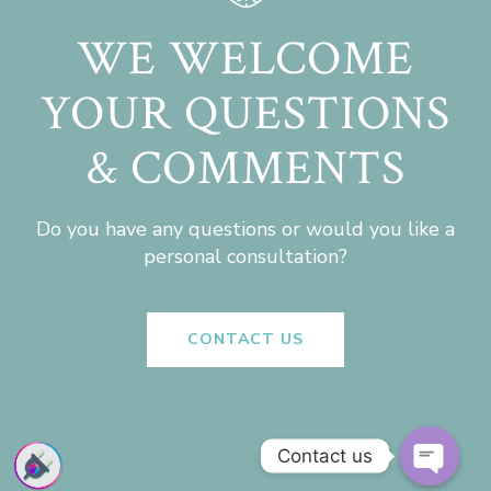
WE WELCOME
YOUR QUESTIONS
& COMMENTS
Do you have any questions or would you like a
personal consultation?
CONTACT US
Contact us