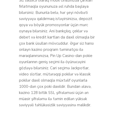
Siz sadəcə olaraq mobil cihazınızda çarxları
fırlatmaqla oyununuza əsl ruhda başlaya
bilərsiniz. Bununla belə, hər şeyi növbəti
səviyyəyə qaldırmaq istəyirsinizsə, depozit
qoya və böyük promosyonlar üçün mərc
oynaya bilərsiniz. Ani bankçılıq, çeklər və
debet və kredit kartları da daxil olmaqla bir
çox bank üsulları mövcuddur. Əgər siz hansı
onlayn kazino proqram təminatçısı ilə
maraqlanırsınızsa, Pin Up Casino-dan pokie
oyunlarının geniş seçimi ilə öyünəcəyini
gözləyə bilərsiniz. Cari seçimə Jackpotlar,
video slotlar, mütərəqqi pokilər və klassik
pokilər daxil olmaqla müxtəlif oyunlarla
1000-dən çox poki daxildir. Bundan əlavə,
kazino 128 bitlik SSL şifrələməsi üçün ən
müasir şifrələmə ilə təmin edilən yüksək
səviyyəli təhlükəsizlik səviyyəsinə malikdir.