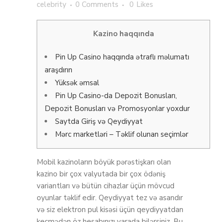
celebrity
0 Comments
0
Likes
Kazino haqqında
Pin Up Casino haqqında ətraflı məlumatı
araşdırın
Yüksək əmsal
Pin Up Casino-da Depozit Bonusları,
Depozit Bonusları və Promosyonlar yoxdur
Saytda Giriş və Qeydiyyat
Mərc marketləri – Təklif olunan seçimlər
Mobil kazinoların böyük pərəstişkarı olan
kazino bir çox valyutada bir çox ödəniş
variantları və bütün cihazlar üçün mövcud
oyunlar təklif edir. Qeydiyyat tez və asandır
və siz elektron pul kisəsi üçün qeydiyyatdan
keçmədən öz hesabınızı yarada bilərsiniz. Bu