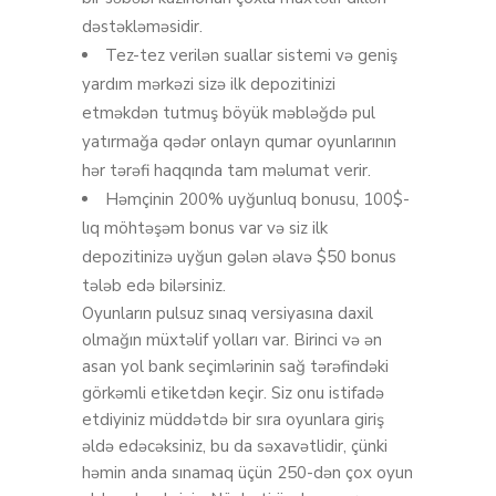
dəstəkləməsidir.
Tez-tez verilən suallar sistemi və geniş
yardım mərkəzi sizə ilk depozitinizi
etməkdən tutmuş böyük məbləğdə pul
yatırmağa qədər onlayn qumar oyunlarının
hər tərəfi haqqında tam məlumat verir.
Həmçinin 200% uyğunluq bonusu, 100$-
lıq möhtəşəm bonus var və siz ilk
depozitinizə uyğun gələn əlavə $50 bonus
tələb edə bilərsiniz.
Oyunların pulsuz sınaq versiyasına daxil
olmağın müxtəlif yolları var. Birinci və ən
asan yol bank seçimlərinin sağ tərəfindəki
görkəmli etiketdən keçir. Siz onu istifadə
etdiyiniz müddətdə bir sıra oyunlara giriş
əldə edəcəksiniz, bu da səxavətlidir, çünki
həmin anda sınamaq üçün 250-dən çox oyun