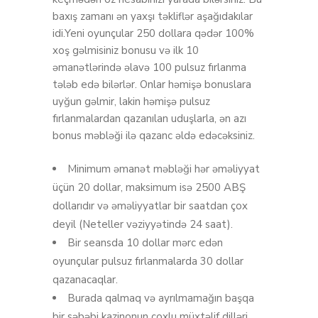
baxış zamanı ən yaxşı təkliflər aşağıdakılar
idi.Yeni oyunçular 250 dollara qədər 100%
xoş gəlmisiniz bonusu və ilk 10
əmanətlərində əlavə 100 pulsuz fırlanma
tələb edə bilərlər. Onlar həmişə bonuslara
uyğun gəlmir, lakin həmişə pulsuz
fırlanmalardan qazanılan uduşlarla, ən azı
bonus məbləği ilə qazanc əldə edəcəksiniz.
Minimum əmanət məbləği hər əməliyyat
üçün 20 dollar, maksimum isə 2500 ABŞ
dollarıdır və əməliyyatlar bir saatdan çox
deyil (Neteller vəziyyətində 24 saat).
Bir seansda 10 dollar mərc edən
oyunçular pulsuz fırlanmalarda 30 dollar
qazanacaqlar.
Burada qalmaq və ayrılmamağın başqa
bir səbəbi kazinonun çoxlu müxtəlif dilləri